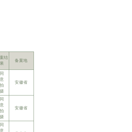
案结
备案地
果
同
意
安徽省
拍
摄
同
意
安徽省
拍
摄
同
意