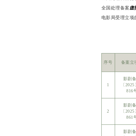
全国处理备案
虚
电影局受理立项
序号
备案立
影剧
1
〔202
816
影剧
2
〔202
861
影剧