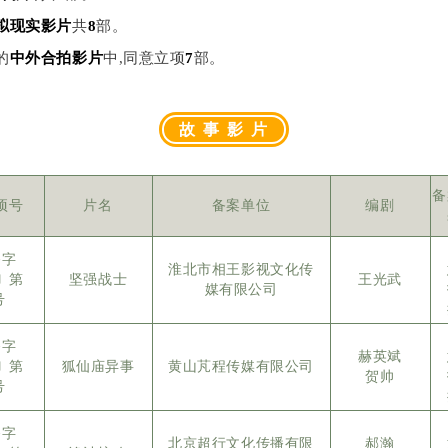
拟现实影片
共
8
部。
的
中外合拍影片
中,同意立项
7
部。
故 事 影 片
备
项号
片名
备案单位
编剧
备字
淮北市相王影视文化传
5〕第
坚强战士
王光武
媒有限公司
号
备字
赫英斌
5〕第
狐仙庙异事
黄山芃程传媒有限公司
贺帅
号
备字
北京超行文化传播有限
郝瀚