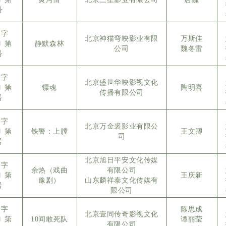
号
备字
北京神猫弯映影业有限
万斯佳
5〕第
静默森林
公司
魏冬雷
号
备字
北京盛世华映影视文化
5〕第
镖魂
陶明喜
传播有限公司
号
备字
北京万金裘影业有限公
5〕第
铁警：上膛
王文卿
司
号
北京旭日平安文化传媒
备字
余热（戏曲
有限公司
5〕第
王庆新
豫剧）
山东麟祥泰文化传媒有
号
限公司
备字
陈思成
北京壹同传奇影视文化
5〕第
10间敢死队
谭丽莹
有限公司