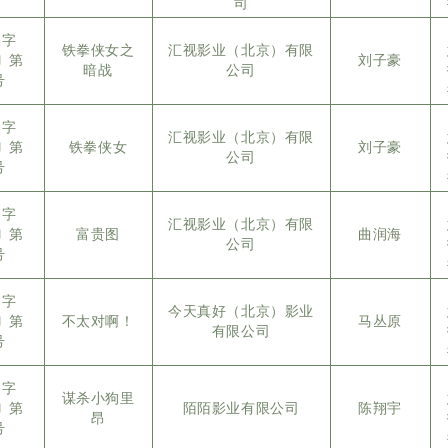
司
备字
铁拳侠女之
汇视影业（北京）有限
5〕第
刘子豪
暗战
公司
号
备字
汇视影业（北京）有限
5〕第
铁拳侠女
刘子豪
公司
号
备字
汇视影业（北京）有限
5〕第
富贵图
曲润海
公司
号
备字
今天真好（北京）影业
5〕第
不太对啊！
马丛原
有限公司
号
备字
谋杀小狗里
5〕第
陌陌影业有限公司
陈翔宇
昂
号