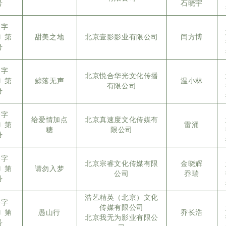
号
石晓宇
备字
5〕第
甜美之地
北京壹影影业有限公司
闫方博
号
备字
北京悦合华光文化传播
5〕第
鲸落无声
温小林
有限公司
号
备字
给爱情加点
北京真速度文化传媒有
5〕第
雷涌
糖
限公司
号
备字
北京宗睿文化传媒有限
金晓辉
5〕第
请勿入梦
公司
乔瑞
号
浩艺精英（北京）文化
备字
传媒有限公司
5〕第
愚山行
乔长浩
北京我无为影业有限公
号