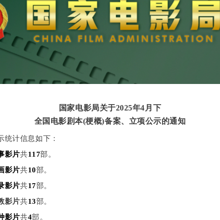
国家电影局关于2025年4月下
全国
电影剧本(梗概)备案、立项公示的通知
示统计信息如下：
事影片
共
117
部。
画影片
共
10
部。
录影片
共
17
部。
教影片
共
13
部。
种影片
共
4
部。