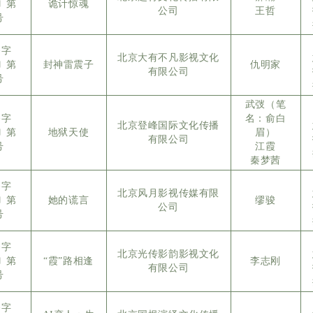
5〕第
诡计惊魂
公司
王哲
号
备字
北京大有不凡影视文化
5〕第
封神雷震子
仇明家
有限公司
号
武弢（笔
备字
名：俞白
北京登峰国际文化传播
5〕第
地狱天使
眉）
有限公司
号
江霞
秦梦茜
备字
北京风月影视传媒有限
5〕第
她的谎言
缪骏
公司
号
备字
北京光传影韵影视文化
5〕第
“霞”路相逢
李志刚
有限公司
号
备字