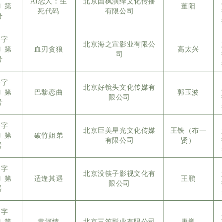
AI恋人：生
北京国枫演绎文化传播
5〕第
董阳
死代码
有限公司
号
备字
北京海之宣影业有限公
5〕第
血刃贪狼
高太兴
司
号
备字
北京好镜头文化传媒有
5〕第
巴黎恋曲
郭玉波
限公司
号
备字
北京巨美星光文化传媒
王铁（布一
5〕第
破竹姐弟
有限公司
贤）
号
备字
北京没筷子影视文化有
5〕第
适逢其遇
王鹏
限公司
号
备字
5〕第
黄河情
北京三笙影业有限公司
唐巍