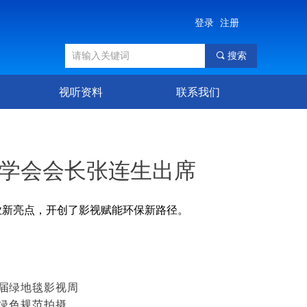
登录
注册
끠
搜索
视听资料
联系我们
术学会会长张连生出席
业新亮点，开创了影视赋能环保新路径。
首届绿地毯影视周
绿色规范拍摄、