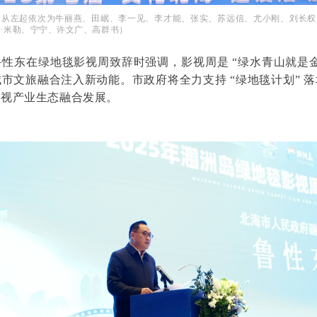
（从左起依次为牛丽燕、田岷、李一见、李才能、张实、苏远信、尤小刚、刘长权
·米勒、宁宁、许文广、高群书）
性东在绿地毯影视周致辞时强调，影视周是 “绿水青山就是
市文旅融合注入新动能。市政府将全力支持 “绿地毯计划” 
影视产业生态融合发展。