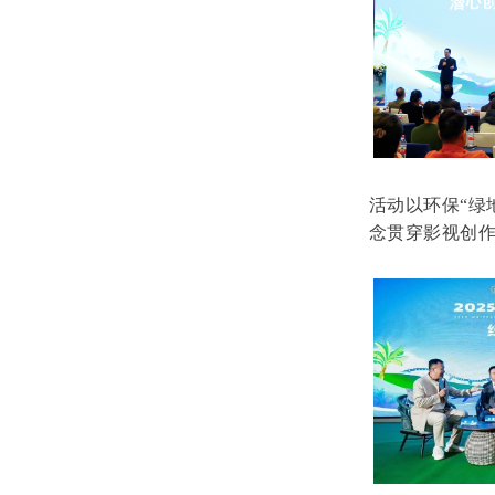
活动以环保“绿
念贯穿影视创